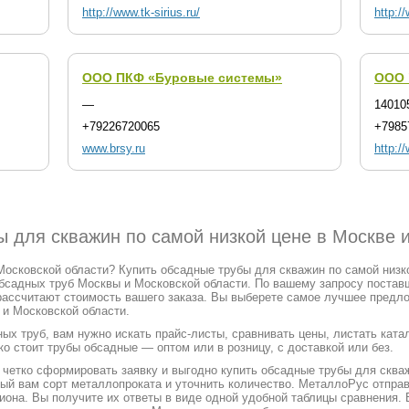
http://www.tk-sirius.ru/
http:/
ООО ПКФ «Буровые системы»
ООО 
—
14010
+79226720065
+7985
www.brsy.ru
http:/
ы для скважин по самой низкой цене в Москве 
осковской области? Купить обсадные трубы для скважин по самой низкой
бсадных труб Москвы и Московской области. По вашему запросу постав
рассчитают стоимость вашего заказа. Вы выберете самое лучшее предл
 и Московской области.
ых труб, вам нужно искать прайс-листы, сравнивать цены, листать кат
ко стоит трубы обсадные — оптом или в розницу, с доставкой или без.
етко сформировать заявку и выгодно купить обсадные трубы для скваж
жный вам сорт металлопроката и уточнить количество. МеталлоРус отпра
иона. Вы получите их ответы в виде одной удобной таблицы сравнения.