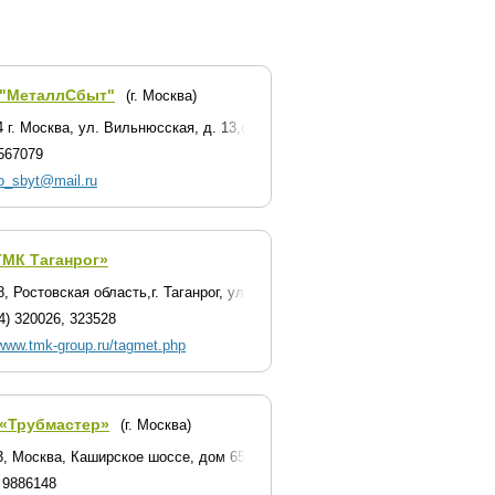
"МеталлСбыт"
(г. Москва)
 г. Москва, ул. Вильнюсская, д. 13,стр. 1
567079
o_sbyt@mail.ru
ТМК Таганрог»
, Ростовская область,г. Таганрог, ул. Заводская, 1
4) 320026, 323528
/www.tmk-group.ru/tagmet.php
«Трубмастер»
(г. Москва)
ро Динамо
3, Москва, Каширское шоссе, дом 65
) 9886148