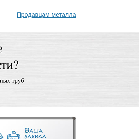
Продавцам металла
е
сти?
дных труб