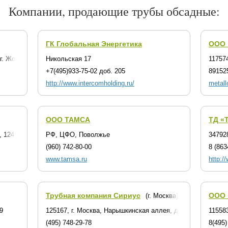
Компании, продающие трубы обсадные:
ГК Глобальная Энергетика
ООО 
г. Жодино, ул. Сухогрядская, 11-3
Никольская 17
117574
+7(495)933-75-02 доб. 205
89152
http://www.intercomholding.ru/
metall
ООО ТАМСА
ТД «
 124 к 5
РФ, ЦФО, Поволжье
347928
(960) 742-80-00
8 (863
www.tamsa.ru
http:/
Трубная компания Сириус
ООО 
(г. Москва)
9
125167, г. Москва, Нарышкинская аллея, д. 5, стр. 1, мет
11558
(495) 748-29-78
8(495