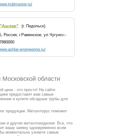
/www.trubmaster.ru/
"Ашлар"
(г. Подольск)
5, Россия, г.Раменское, ул.Чугунова, 15а
7880000
/www.ashlar-engineering.ru/
и Московской области
 цене - это просто! На сайте
щики предоставят вам самые
ожение и купите обсадные трубы для
алог продукции. Металлорус поможет
ин и другие металлоизделия. Все, что
вит вашу заявку одновременно всем
 Вы моментально узнаете самые