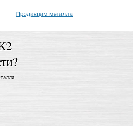
Продавцам металла
0К2
сти?
еталла