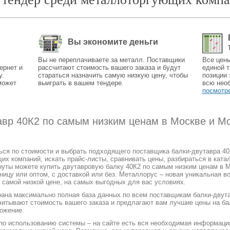
Вы экономите деньги
Вы не переплачиваете за металл. Поставщики
Все цен
ернет и
рассчитают стоимость вашего заказа и будут
единой т
у.
стараться назначить самую низкую цену, чтобы
позиции 
может
выиграть в вашем тендере.
всю нео
посмотр
авр 40К2 по самым низким ценам в Москве и Мо
ться по стоимости и выбрать подходящего поставщика балки-двутавра 4
 компаний, искать прайс-листы, сравнивать цены, разбираться в катал
нуты можете купить двутавровую балку 40К2 по самым низким ценам в М
зницу или оптом, с доставкой или без. Металлорус – новая уникальная в
 самой низкой цене, на самых выгодных для вас условиях.
рана максимально полная база данных по всем поставщикам балки-двута
читывают стоимость вашего заказа и предлагают вам лучшие цены на ба
ожение.
 по использованию системы – на сайте есть вся необходимая информаци