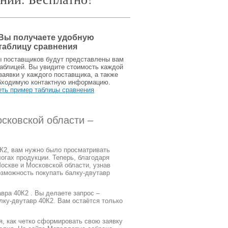
Вы получаете удобную
таблицу сравнения
ы поставщиков будут представлены вам
аблицей. Вы увидите стоимость каждой
заявки у каждого поставщика, а также
бходимую контактную информацию.
еть пример таблицы сравнения
сковской области –
0К2, вам нужно было просматривать
огах продукции. Теперь, благодаря
оскве и Московской области, узнав
озможность покупать балку-двутавр
вра 40К2 . Вы делаете запрос –
лку-двутавр 40К2. Вам остаётся только
я, как четко сформировать свою заявку