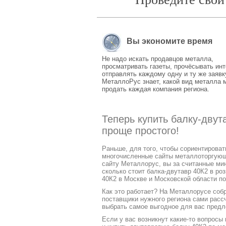
Вы экономите время
Не надо искать продавцов металла,
просматривать газеты, прочёсывать инт
отправлять каждому одну и ту же заявк
МеталлоРус знает, какой вид металла 
продать каждая компания региона.
Теперь купить балку-двут
проще простого!
Раньше, для того, чтобы сориентирова
многочисленные сайты металлоторгующих
сайту Металлорус, вы за считанные ми
сколько стоит балка-двутавр 40К2 в ро
40К2 в Москве и Московской области по
Как это работает? На Металлорусе соб
поставщики нужного региона сами расс
выбрать самое выгодное для вас предл
Если у вас возникнут какие-то вопросы