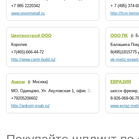
+7 985 2220342
+ 7 (495) 374-6
www.orionmetall.ru
http://fcm-termi
Центрострой ООО
ООО ПК
(г. 
Королев
Балашиха Покр
+7(465)-666-44-72
8(495)1815775 
http://www.centr-build.ru/
pk-metiz-expert
Анком
ЕВРАЗИЯ
(г. Москва)
МО, Одинцово, Ул. Акуловская 1, офис 32
шоссе фрезер 
+79205206602
8-926-069-06-7
http://ankom-snab.ru/
www.evraz-meti