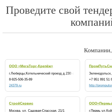
Проведите свой тенде
компани
Компании,
ООО «МегаТорг-Крепёж»
ПромПутьСн
г.Люберцы,Котельнический проезд д.23В офис 3
Зеленодольск,
8-925-506-35-89
+7 951 891 51 
24379.ru
http://promputs
СтройСервис
ООО«Пермьс
Москва, ул. Садовая-Спасская, 21/1
г.Пермь ул.Ку