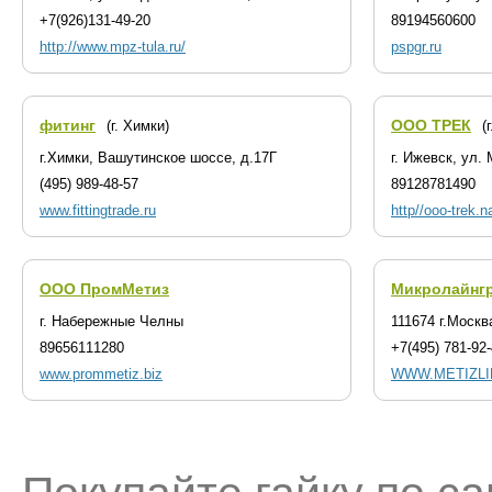
+7(926)131-49-20
89194560600
http://www.mpz-tula.ru/
pspgr.ru
фитинг
ООО ТРЕК
(г. Химки)
(
г.Химки, Вашутинское шоссе, д.17Г
г. Ижевск, ул.
(495) 989-48-57
89128781490
www.fittingtrade.ru
http//ooo-trek.n
ООО ПромМетиз
Микролайнг
г. Набережные Челны
111674 г.Москв
89656111280
+7(495) 781-92-
www.prommetiz.biz
WWW.METIZLI