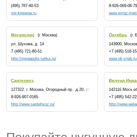
(495) 787-40-53
8-926-069-06-7
mir-krepega.ru
www.evraz-meti
Мегаполис
Октябрь
(г. Москва)
(г.
ул. Шухова, д. 14
143900, Москов
7 (495) 721-80-51
+7 (495) 518-15
http://megapolis-setka.ru/
www.ok-snab.ru
Сантехвоз
Велунд Инда
127322, г. Москва, Огородный пр., д.20, стр.4
142116 Моск.о
8-926-907-0165
+7 (495) 542-22
http://www.santehvoz.ru/
http://www.wela