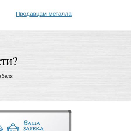
Продавцам металла
сти?
абеля