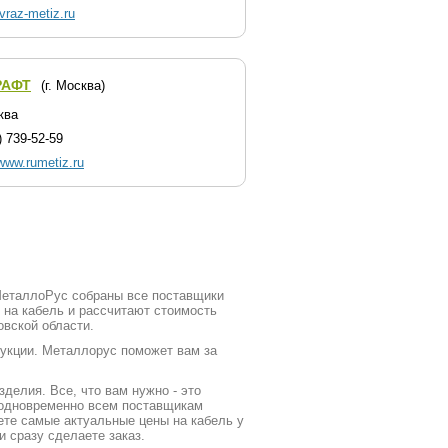
raz-metiz.ru
РАФТ
(г. Москва)
ква
) 739-52-59
/www.rumetiz.ru
 МеталлоРус собраны все поставщики
 на кабель и рассчитают стоимость
овской области.
дукции. Металлорус поможет вам за
делия. Все, что вам нужно - это
у одновременно всем поставщикам
ете самые актуальные цены на кабель у
 сразу сделаете заказ.