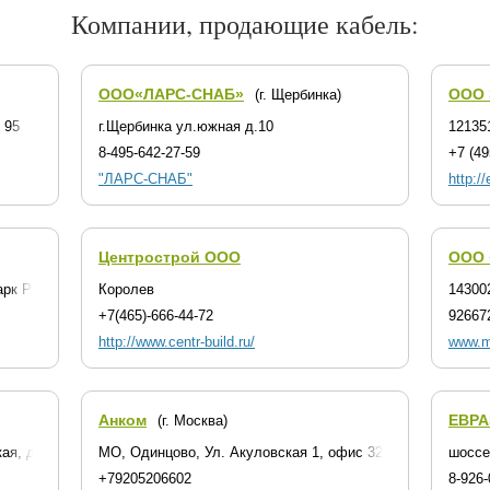
Компании, продающие кабель:
ООО«ЛАРС-СНАБ»
ООО
(г. Щербинка)
 95
г.Щербинка ул.южная д.10
12135
8-495-642-27-59
+7 (49
"ЛАРС-СНАБ"
http:/
Центрострой ООО
ООО 
арк Румянцево", корп. "Е", подъезд 15, офис 708Е
Королев
14300
+7(465)-666-44-72
92667
http://www.centr-build.ru/
www.m
Анком
ЕВРА
(г. Москва)
я, д.9, корп. 3, стр. 3, ком. 26
МО, Одинцово, Ул. Акуловская 1, офис 32
шоссе
+79205206602
8-926-