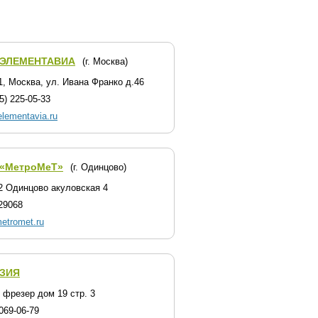
 ЭЛЕМЕНТАВИА
(г. Москва)
1, Москва, ул. Ивана Франко д.46
5) 225-05-33
/elementavia.ru
«МетроМеТ»
(г. Одинцово)
2 Одинцово акуловская 4
29068
etromet.ru
ЗИЯ
 фрезер дом 19 стр. 3
069-06-79