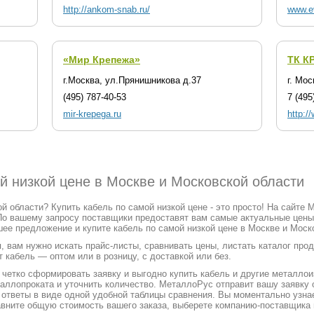
http://ankom-snab.ru/
www.ev
«Мир Крепежа»
ТК К
г.Москва, ул.Прянишникова д.37
г. Мос
(495) 787-40-53
7 (495
mir-krepega.ru
http:/
й низкой цене в Москве и Московской области
й области? Купить кабель по самой низкой цене - это просто! На сайте
По вашему запросу поставщики предоставят вам самые актуальные цены
ее предложение и купите кабель по самой низкой цене в Москве и Моск
, вам нужно искать прайс-листы, сравнивать цены, листать каталог про
 кабель — оптом или в розницу, с доставкой или без.
етко сформировать заявку и выгодно купить кабель и другие металлоиз
таллопроката и уточнить количество. МеталлоРус отправит вашу заявк
х ответы в виде одной удобной таблицы сравнения. Вы моментально узна
вните общую стоимость вашего заказа, выберете компанию-поставщика и