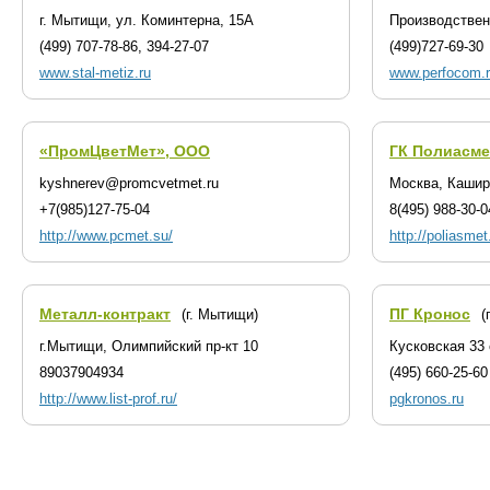
г. Мытищи, ул. Коминтерна, 15А
Производствен
(499) 707-78-86, 394-27-07
(499)727-69-30
www.stal-metiz.ru
www.perfocom.
«ПромЦветМет», ООО
ГК Полиасме
kyshnerev@promcvetmet.ru
Москва, Каширс
+7(985)127-75-04
8(495) 988-30-0
http://www.pcmet.su/
http://poliasmet
Металл-контракт
ПГ Кронос
(г. Мытищи)
(
г.Мытищи, Олимпийский пр-кт 10
Кусковская 33
89037904934
(495) 660-25-60
http://www.list-prof.ru/
pgkronos.ru