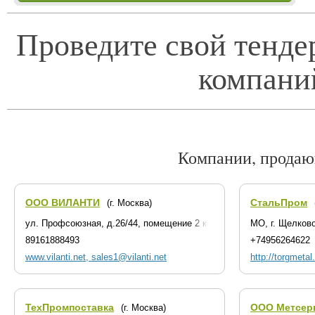
Проведите свой тенде
компани
Компании, продаю
ООО ВИЛАНТИ
СтальПром
(г. Москва)
ул. Профсоюзная, д.26/44, помещение 2 комната 1
МО, г. Щелков
89161888493
+74956264622
www.vilanti.net, sales1@vilanti.net
http://torgmeta
ТехПромпоставка
OOO Метсер
(г. Москва)