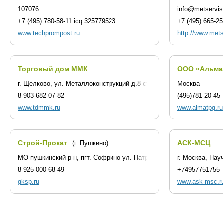
107076
info@metservis
+7 (495) 780-58-11 icq 325779523
+7 (495) 665-25
www.techprompost.ru
http://www.mets
Торговый дом ММК
ООО «Альма
г. Щелково, ул. Металлоконструкций д.8 стр.1
Москва
8-903-682-07-82
(495)781-20-45
www.tdmmk.ru
www.almatpg.ru
Строй-Прокат
АСК-МСЦ
(г. Пушкино)
МО пушкинский р-н, пгт. Софрино ул. Патриарха Пимена д. 25 А
г. Москва, Нау
8-925-000-68-49
+74957751755
gksp.ru
www.ask-msc.r